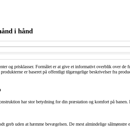
hånd i hånd
nter og prisklasser. Formålet er at give et informativt overblik over de
m produkterne er baseret på offentligt tilgængelige beskrivelser fra prod
o
truktion har stor betydning for din præstation og komfort på banen. Her
godt greb uden at hæmme bevægelsen. De mest almindelige sålmønstre er f