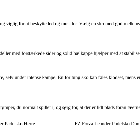
g vigtig for at beskytte led og muskler. Vælg en sko med god mellemså
eller med forstærkede sider og solid hælkappe hjælper med at stabilise
e, selv under intense kampe. En for tung sko kan føles klodset, mens en
er, du normalt spiller i, og sørg for, at der er lidt plads foran tæern
er Padelsko Herre
FZ Forza Leander Padelsko Da