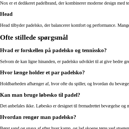
Nox er et dedikeret padelbrand, der kombinerer moderne design med tekni
Head
Head tilbyder padelsko, der balancerer komfort og performance. Mange m
Ofte stillede spørgsmål
Hvad er forskellen på padelsko og tennissko?
Selvom de kan ligne hinanden, er padelsko udviklet til at give bedre gre
Hvor længe holder et par padelsko?
Holdbarheden afhænger af, hvor ofte du spiller, og hvordan du bevæger
Kan man bruge løbesko til padel?
Det anbefales ikke. Løbesko er designet til fremadrettet bevægelse og 
Hvordan rengør man padelsko?
Børst sand og snavs af efter hver kamp, og lad skoene tørre ved stuet