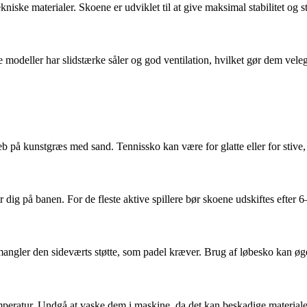
ske materialer. Skoene er udviklet til at give maksimal stabilitet og s
odeller har slidstærke såler og god ventilation, hvilket gør dem veleg
b på kunstgræs med sand. Tennissko kan være for glatte eller for stive, h
 dig på banen. For de fleste aktive spillere bør skoene udskiftes efte
mangler den sideværts støtte, som padel kræver. Brug af løbesko kan øge
emperatur. Undgå at vaske dem i maskine, da det kan beskadige material