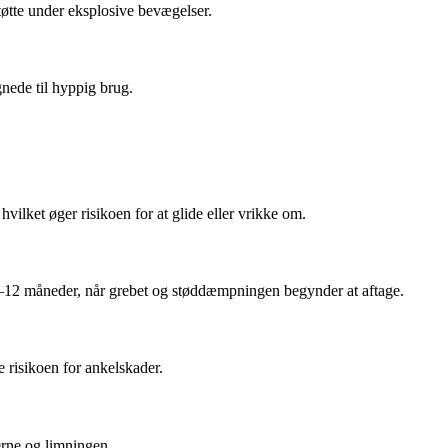
tøtte under eksplosive bevægelser.
nede til hyppig brug.
vilket øger risikoen for at glide eller vrikke om.
r 6–12 måneder, når grebet og støddæmpningen begynder at aftage.
 risikoen for ankelskader.
erne og limningen.