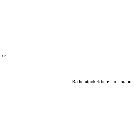
aske
Badmintonketchere – inspiration 