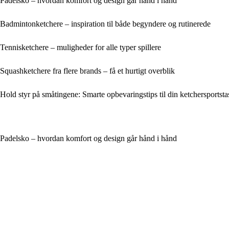
Padelsko – hvordan komfort og design går hånd i hånd
Badmintonketchere – inspiration til både begyndere og rutinerede
Tennisketchere – muligheder for alle typer spillere
Squashketchere fra flere brands – få et hurtigt overblik
Hold styr på småtingene: Smarte opbevaringstips til din ketchersportst
Padelsko – hvordan komfort og design går hånd i hånd