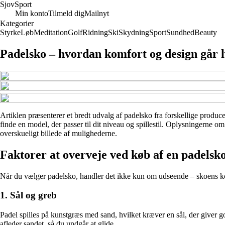
Sjov
Sport
Min konto
Tilmeld dig
Mailnyt
Kategorier
Styrke
Løb
Meditation
Golf
Ridning
Ski
Skydning
Sport
Sundhed
Beauty
Padelsko – hvordan komfort og design går 
Artiklen præsenterer et bredt udvalg af padelsko fra forskellige produce
finde en model, der passer til dit niveau og spillestil. Oplysningerne o
overskueligt billede af mulighederne.
Faktorer at overveje ved køb af en padelsk
Når du vælger padelsko, handler det ikke kun om udseende – skoens kons
1. Sål og greb
Padel spilles på kunstgræs med sand, hvilket kræver en sål, der giver 
afleder sandet, så du undgår at glide.