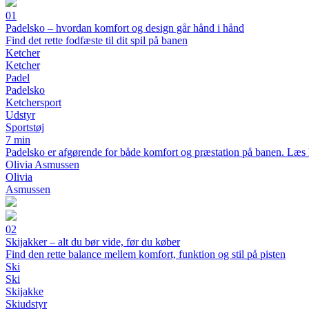
01
Padelsko – hvordan komfort og design går hånd i hånd
Find det rette fodfæste til dit spil på banen
Ketcher
Ketcher
Padel
Padelsko
Ketchersport
Udstyr
Sportstøj
7 min
Padelsko er afgørende for både komfort og præstation på banen. Læs hv
Olivia Asmussen
Olivia
Asmussen
02
Skijakker – alt du bør vide, før du køber
Find den rette balance mellem komfort, funktion og stil på pisten
Ski
Ski
Skijakke
Skiudstyr