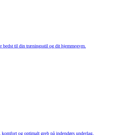
er bedst til din træningsstil og dit hjemmegym.
te, komfort og optimalt greb på indendørs underlag.