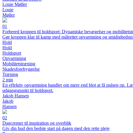
Louie Møller
Louie
Møller
01
Forbered kroppen til holdsport: Dynamiske bevægelser og mobilitetstr
Gør kroppen klar til kamp med målrettet opvarmning og smidighedst
Hold
Hold
Holdsport
Opvarmning
Mobilitetstræning
Skadesforebyggelse
Træning
2 min
En effektiv opvarmning handler om mere end blot at få pulsen op. Lær
udgangspunkt til holdsport.
Jakob Hansen
Jakob
Hansen
02
Dagcremer til inspiration og overblik
Giv din hud den bedste start på dagen med den rette pleje