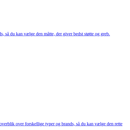
ds, så du kan vælge den måtte, der giver bedst støtte og greb.
verblik over forskellige typer og brands, så du kan vælge den rette