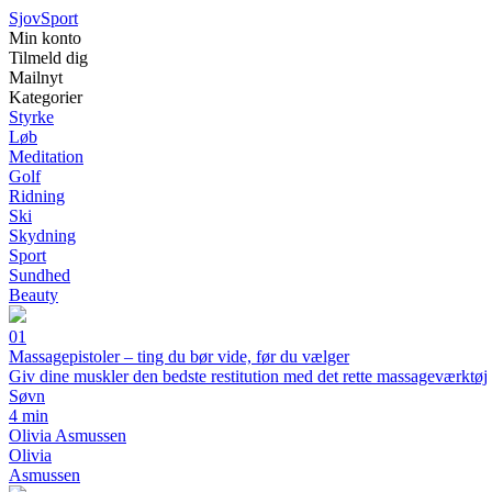
Sjov
Sport
Min konto
Tilmeld dig
Mailnyt
Kategorier
Styrke
Løb
Meditation
Golf
Ridning
Ski
Skydning
Sport
Sundhed
Beauty
01
Massagepistoler – ting du bør vide, før du vælger
Giv dine muskler den bedste restitution med det rette massageværktøj
Søvn
4 min
Olivia Asmussen
Olivia
Asmussen