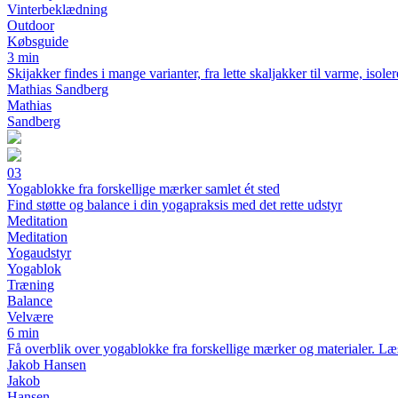
Vinterbeklædning
Outdoor
Købsguide
3 min
Skijakker findes i mange varianter, fra lette skaljakker til varme, isol
Mathias Sandberg
Mathias
Sandberg
03
Yogablokke fra forskellige mærker samlet ét sted
Find støtte og balance i din yogapraksis med det rette udstyr
Meditation
Meditation
Yogaudstyr
Yogablok
Træning
Balance
Velvære
6 min
Få overblik over yogablokke fra forskellige mærker og materialer. Læs
Jakob Hansen
Jakob
Hansen