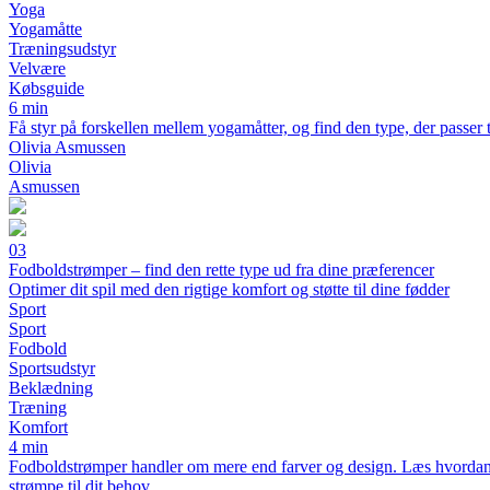
Yoga
Yogamåtte
Træningsudstyr
Velvære
Købsguide
6 min
Få styr på forskellen mellem yogamåtter, og find den type, der passer t
Olivia Asmussen
Olivia
Asmussen
03
Fodboldstrømper – find den rette type ud fra dine præferencer
Optimer dit spil med den rigtige komfort og støtte til dine fødder
Sport
Sport
Fodbold
Sportsudstyr
Beklædning
Træning
Komfort
4 min
Fodboldstrømper handler om mere end farver og design. Læs hvordan ma
strømpe til dit behov.