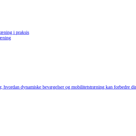
æning i praksis
ræning
, hvordan dynamiske bevægelser og mobilitetstræning kan forbedre din 