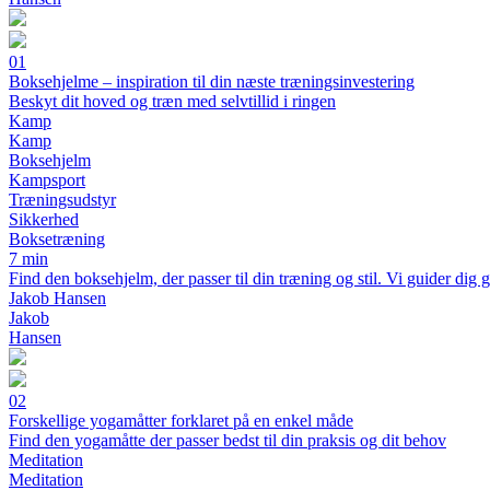
01
Boksehjelme – inspiration til din næste træningsinvestering
Beskyt dit hoved og træn med selvtillid i ringen
Kamp
Kamp
Boksehjelm
Kampsport
Træningsudstyr
Sikkerhed
Boksetræning
7 min
Find den boksehjelm, der passer til din træning og stil. Vi guider dig
Jakob Hansen
Jakob
Hansen
02
Forskellige yogamåtter forklaret på en enkel måde
Find den yogamåtte der passer bedst til din praksis og dit behov
Meditation
Meditation