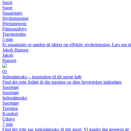
Sport
Sport
Squatstativ
Styrketræning
Hjemmegym
Fitnessudstyr
Træningstips
5 min
Et squatstativ er nøglen til sikker og effektiv styrketræning. Læs om de
Jakob Hansen
Jakob
Hansen
03
Indendørssko – inspiration til dit næste køb
Find det rette fodtøj til din træning og dine bevægelser indendørs
Sportstøj
Sportstøj
Indendørssko
Sportstøj
Træning
Komfort
Udstyr
7 min
Find det rette par indendørssko til din sport. Vi guider dig gennem de 