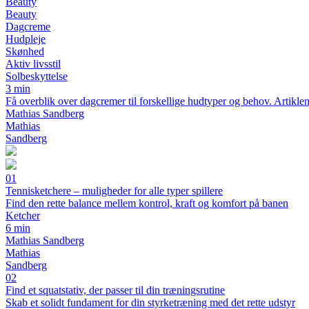
Beauty
Beauty
Dagcreme
Hudpleje
Skønhed
Aktiv livsstil
Solbeskyttelse
3 min
Få overblik over dagcremer til forskellige hudtyper og behov. Artiklen 
Mathias Sandberg
Mathias
Sandberg
01
Tennisketchere – muligheder for alle typer spillere
Find den rette balance mellem kontrol, kraft og komfort på banen
Ketcher
6 min
Mathias Sandberg
Mathias
Sandberg
02
Find et squatstativ, der passer til din træningsrutine
Skab et solidt fundament for din styrketræning med det rette udstyr