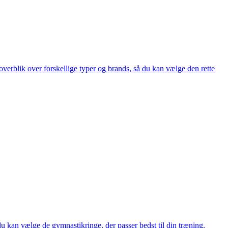
verblik over forskellige typer og brands, så du kan vælge den rette
du kan vælge de gymnastikringe, der passer bedst til din træning.