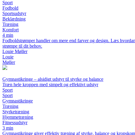
Sport
Fodbold
Sportsudstyr
Beklædning
Træning
Komfort
4 min
Fodboldstrømper handler om mere end farver og design. Læs hvordan ma
strømpe til dit behov.
Louie Møller
Louie
Møller
Gymnastikringe – alsidigt udstyr til styrke og balance
Træn hele kroppen med simpelt og effektivt udstyr
Sport
Sport
Gymnastikringe
Træning
Styrketræning
Hjemmetræning
Fitnessudstyr
3 min
Gymnastikringe giver effektiv træning af styrke, balance og kropskontr