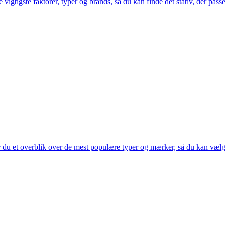
 vigtigste faktorer, typer og brands, så du kan finde det stativ, der pass
r du et overblik over de mest populære typer og mærker, så du kan vælge 