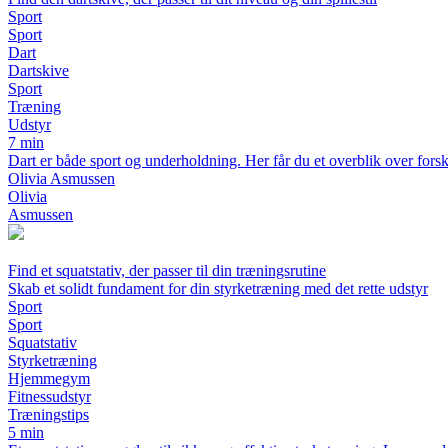
Sport
Sport
Dart
Dartskive
Sport
Træning
Udstyr
7 min
Dart er både sport og underholdning. Her får du et overblik over fors
Olivia Asmussen
Olivia
Asmussen
Find et squatstativ, der passer til din træningsrutine
Skab et solidt fundament for din styrketræning med det rette udstyr
Sport
Sport
Squatstativ
Styrketræning
Hjemmegym
Fitnessudstyr
Træningstips
5 min