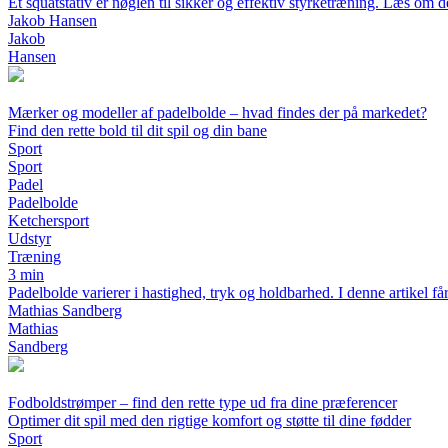
Et squatstativ er nøglen til sikker og effektiv styrketræning. Læs om de
Jakob Hansen
Jakob
Hansen
Mærker og modeller af padelbolde – hvad findes der på markedet?
Find den rette bold til dit spil og din bane
Sport
Sport
Padel
Padelbolde
Ketchersport
Udstyr
Træning
3 min
Padelbolde varierer i hastighed, tryk og holdbarhed. I denne artikel få
Mathias Sandberg
Mathias
Sandberg
Fodboldstrømper – find den rette type ud fra dine præferencer
Optimer dit spil med den rigtige komfort og støtte til dine fødder
Sport