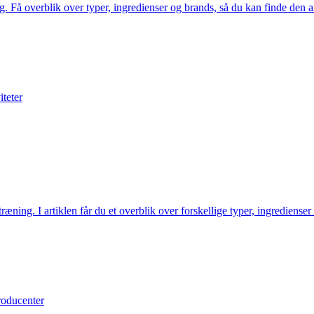
g. Få overblik over typer, ingredienser og brands, så du kan finde den aft
iteter
ning. I artiklen får du et overblik over forskellige typer, ingredienser
roducenter