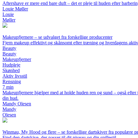
Aftershave er mere end bare duft – det er pleje til huden efter barberin
Louie Møller
Louie
Møller
Makeupfjernere – se udvalget fra forskellige producenter
Fjern makeup effektivt og skånsomt efter træning og hverdagens aktiv
Beauty
Beauty
Makeupfjerner
Hudpleje
Skønhed
Aktiv livsstil
Rensning
7 min
Makeupfjernere hjælper med at holde huden ren og sund – også efter træ
din hud.
Mandy Olesen
Mandy
Olesen
Winmau, My Hood og flere – se forskellige dartskiver fra populære p
Find den dartskive, der passer til dit niveau og din spillestil