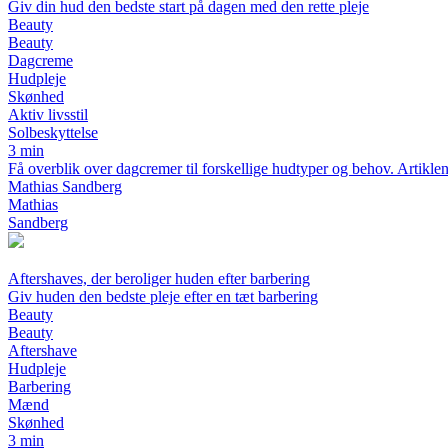
Giv din hud den bedste start på dagen med den rette pleje
Beauty
Beauty
Dagcreme
Hudpleje
Skønhed
Aktiv livsstil
Solbeskyttelse
3 min
Få overblik over dagcremer til forskellige hudtyper og behov. Artiklen 
Mathias Sandberg
Mathias
Sandberg
Aftershaves, der beroliger huden efter barbering
Giv huden den bedste pleje efter en tæt barbering
Beauty
Beauty
Aftershave
Hudpleje
Barbering
Mænd
Skønhed
3 min