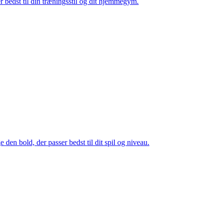
er bedst til din træningsstil og dit hjemmegym.
den bold, der passer bedst til dit spil og niveau.