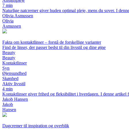
Ansigtspleje
7 min
Naturlige natcremer giver huden optimal pleje, mens du sover. I denne a
Olivia Asmussen
Olivia
Asmussen
Fakta om kontaktlinser – forstå de forskellige varianter
Find de linser, der passer bedst til din livsstil og dine øjne
Beauty
Beauty
Kontaktlinser
Syn
Øjensundhed
Skønhed
Aktiv livsstil
4 min
Kontaktlinser giver frihed og fleksibilitet i hverdagen. I denne artikel f
Jakob Hansen
Jakob
Hansen
Dagcremer til inspiration og overblik