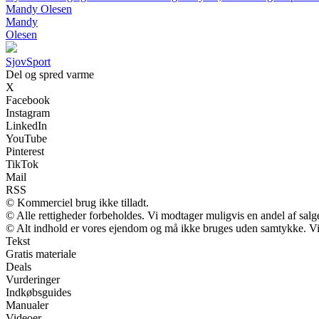
Mandy Olesen
Mandy
Olesen
Sjov
Sport
Del og spred varme
X
Facebook
Instagram
LinkedIn
YouTube
Pinterest
TikTok
Mail
RSS
© Kommerciel brug ikke tilladt.
© Alle rettigheder forbeholdes. Vi modtager muligvis en andel af salge
© Alt indhold er vores ejendom og må ikke bruges uden samtykke. Vi m
Tekst
Gratis materiale
Deals
Vurderinger
Indkøbsguides
Manualer
Videoer