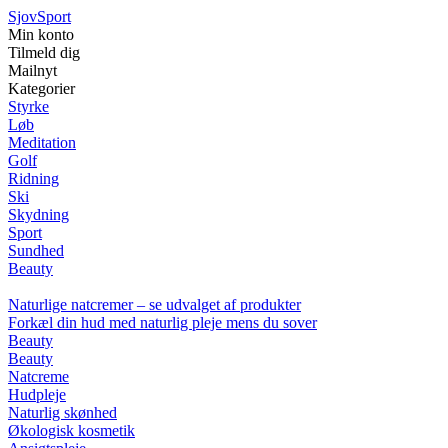
Sjov
Sport
Min konto
Tilmeld dig
Mailnyt
Kategorier
Styrke
Løb
Meditation
Golf
Ridning
Ski
Skydning
Sport
Sundhed
Beauty
Naturlige natcremer – se udvalget af produkter
Forkæl din hud med naturlig pleje mens du sover
Beauty
Beauty
Natcreme
Hudpleje
Naturlig skønhed
Økologisk kosmetik