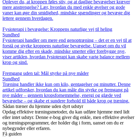
Oplever du, at kroppen føles stiv, og at daglige bevægelser kræver
mere anstrengelse? Lær, hvordan du med enkle øvelser og gode
vaner kan øge din smidighed, mindske spændinger og bevæge dig
lettere gennem hverdagen.
Fysioterapi i bevægelse: Kroppens naturlige vej til heling
Sundhed
Fysioterapi handler om mere end genoptræning – det er en vej til at
forstå og styrke kroppens naturlige bevægelse. Uanset om du vil
komme dig efter en skade, mindske smerter eller forebygge nye,
viser artiklen, hvordan fysioterapi kan skabe varig balance mellem
krop og sind.
Fremgang uden tal: Mål styrke på nye måder
Sundhed
Træning handler ikke kun om kilo, gentagelser og minutter. Denne
artikel udforsker, hvordan du kan måle din styrke og fremgang på
nye måder – gennem kropsfornemmelse, energi og glæde ved
bevægelse – og skabe et sundere forhold til både krop og træning.
Sådan træner du hjemme uden dyrt udstyr
Opdag effektive træningsmetoder, du kan udføre hjemme med lidt
eller intet udstyr. Denne e-bog giver dig enkle, men effektive øvelser
og træningsprogrammer, der holder dig i form, uanset om du er
nybegynder eller erfaren.
Få guiden