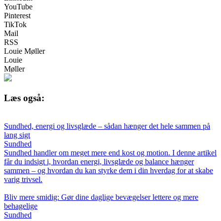
YouTube
Pinterest
TikTok
Mail
RSS
Louie Møller
Louie
Møller
Læs også:
Sundhed, energi og livsglæde – sådan hænger det hele sammen på
lang sigt
Sundhed
Sundhed handler om meget mere end kost og motion. I denne artikel
får du indsigt i, hvordan energi, livsglæde og balance hænger
sammen – og hvordan du kan styrke dem i din hverdag for at skabe
varig trivsel.
Bliv mere smidig: Gør dine daglige bevægelser lettere og mere
behagelige
Sundhed