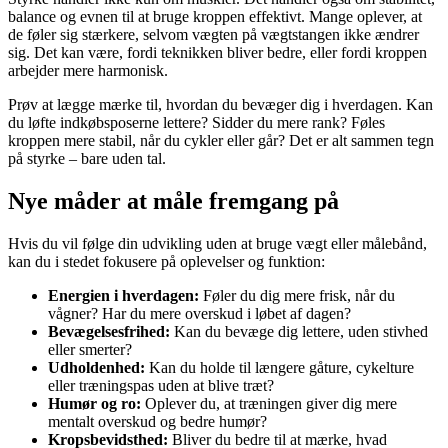
balance og evnen til at bruge kroppen effektivt. Mange oplever, at
de føler sig stærkere, selvom vægten på vægtstangen ikke ændrer
sig. Det kan være, fordi teknikken bliver bedre, eller fordi kroppen
arbejder mere harmonisk.
Prøv at lægge mærke til, hvordan du bevæger dig i hverdagen. Kan
du løfte indkøbsposerne lettere? Sidder du mere rank? Føles
kroppen mere stabil, når du cykler eller går? Det er alt sammen tegn
på styrke – bare uden tal.
Nye måder at måle fremgang på
Hvis du vil følge din udvikling uden at bruge vægt eller målebånd,
kan du i stedet fokusere på oplevelser og funktion:
Energien i hverdagen:
Føler du dig mere frisk, når du
vågner? Har du mere overskud i løbet af dagen?
Bevægelsesfrihed:
Kan du bevæge dig lettere, uden stivhed
eller smerter?
Udholdenhed:
Kan du holde til længere gåture, cykelture
eller træningspas uden at blive træt?
Humør og ro:
Oplever du, at træningen giver dig mere
mentalt overskud og bedre humør?
Kropsbevidsthed:
Bliver du bedre til at mærke, hvad