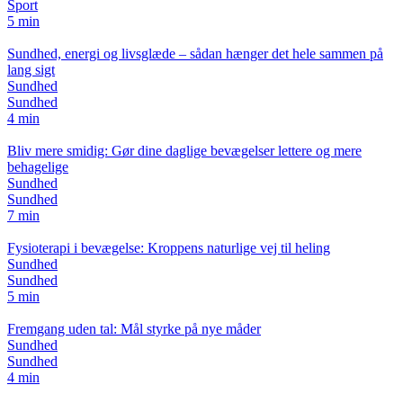
Sport
5 min
Sundhed, energi og livsglæde – sådan hænger det hele sammen på
lang sigt
Sundhed
Sundhed
4 min
Bliv mere smidig: Gør dine daglige bevægelser lettere og mere
behagelige
Sundhed
Sundhed
7 min
Fysioterapi i bevægelse: Kroppens naturlige vej til heling
Sundhed
Sundhed
5 min
Fremgang uden tal: Mål styrke på nye måder
Sundhed
Sundhed
4 min