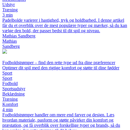
Udstyr
Træning
3 min
Padelbolde varierer i hastighed, tryk og holdbarhed. I denne artikel
får du et overblik over de mest populære typer og mærker, så du kan
vælge den bold, der passer bedst til dit spil og niveau.
Mathias Sandberg
Mathias
Sandberg
Fodboldstrømper – find den rette type ud fra dine præferencer
Optimer dit spil med den rigtige komfort og støtte til dine fødder
Sport
Sport
Fodbold
Sportsudstyr
Beklædning
Træning
Komfort
4 min
Fodboldstrømper handler om mere end farver og design. Læs
hvordan materiale, pasform og støtte påvirker din komfort og
præstation, og få overblik over forskellige typer og brands, så du