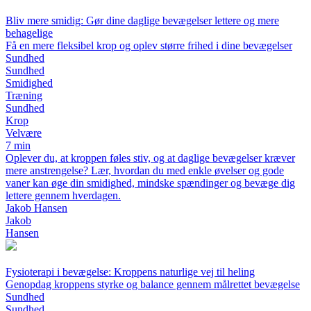
Bliv mere smidig: Gør dine daglige bevægelser lettere og mere
behagelige
Få en mere fleksibel krop og oplev større frihed i dine bevægelser
Sundhed
Sundhed
Smidighed
Træning
Sundhed
Krop
Velvære
7 min
Oplever du, at kroppen føles stiv, og at daglige bevægelser kræver
mere anstrengelse? Lær, hvordan du med enkle øvelser og gode
vaner kan øge din smidighed, mindske spændinger og bevæge dig
lettere gennem hverdagen.
Jakob Hansen
Jakob
Hansen
Fysioterapi i bevægelse: Kroppens naturlige vej til heling
Genopdag kroppens styrke og balance gennem målrettet bevægelse
Sundhed
Sundhed