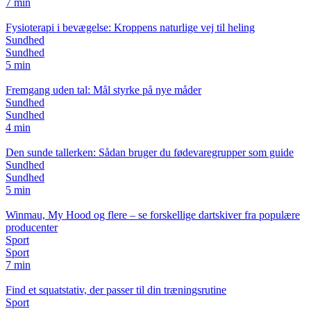
7 min
Fysioterapi i bevægelse: Kroppens naturlige vej til heling
Sundhed
Sundhed
5 min
Fremgang uden tal: Mål styrke på nye måder
Sundhed
Sundhed
4 min
Den sunde tallerken: Sådan bruger du fødevaregrupper som guide
Sundhed
Sundhed
5 min
Winmau, My Hood og flere – se forskellige dartskiver fra populære
producenter
Sport
Sport
7 min
Find et squatstativ, der passer til din træningsrutine
Sport