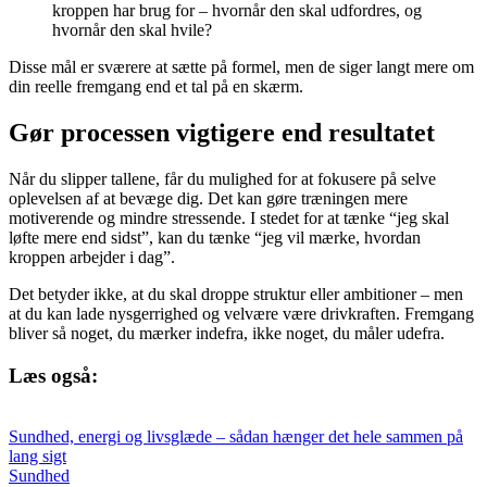
kroppen har brug for – hvornår den skal udfordres, og
hvornår den skal hvile?
Disse mål er sværere at sætte på formel, men de siger langt mere om
din reelle fremgang end et tal på en skærm.
Gør processen vigtigere end resultatet
Når du slipper tallene, får du mulighed for at fokusere på selve
oplevelsen af at bevæge dig. Det kan gøre træningen mere
motiverende og mindre stressende. I stedet for at tænke “jeg skal
løfte mere end sidst”, kan du tænke “jeg vil mærke, hvordan
kroppen arbejder i dag”.
Det betyder ikke, at du skal droppe struktur eller ambitioner – men
at du kan lade nysgerrighed og velvære være drivkraften. Fremgang
bliver så noget, du mærker indefra, ikke noget, du måler udefra.
Læs også:
Sundhed, energi og livsglæde – sådan hænger det hele sammen på
lang sigt
Sundhed