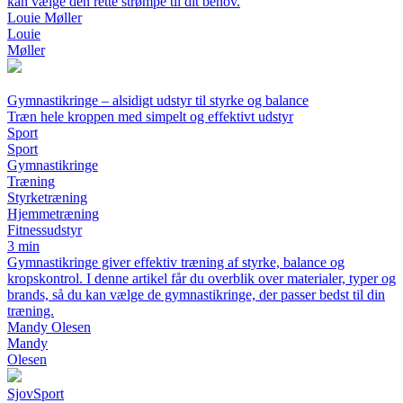
kan vælge den rette strømpe til dit behov.
Louie Møller
Louie
Møller
Gymnastikringe – alsidigt udstyr til styrke og balance
Træn hele kroppen med simpelt og effektivt udstyr
Sport
Sport
Gymnastikringe
Træning
Styrketræning
Hjemmetræning
Fitnessudstyr
3 min
Gymnastikringe giver effektiv træning af styrke, balance og
kropskontrol. I denne artikel får du overblik over materialer, typer og
brands, så du kan vælge de gymnastikringe, der passer bedst til din
træning.
Mandy Olesen
Mandy
Olesen
Sjov
Sport