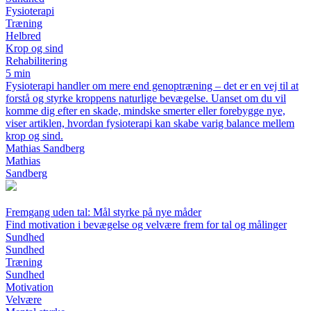
Fysioterapi
Træning
Helbred
Krop og sind
Rehabilitering
5 min
Fysioterapi handler om mere end genoptræning – det er en vej til at
forstå og styrke kroppens naturlige bevægelse. Uanset om du vil
komme dig efter en skade, mindske smerter eller forebygge nye,
viser artiklen, hvordan fysioterapi kan skabe varig balance mellem
krop og sind.
Mathias Sandberg
Mathias
Sandberg
Fremgang uden tal: Mål styrke på nye måder
Find motivation i bevægelse og velvære frem for tal og målinger
Sundhed
Sundhed
Træning
Sundhed
Motivation
Velvære