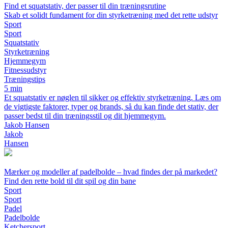
Find et squatstativ, der passer til din træningsrutine
Skab et solidt fundament for din styrketræning med det rette udstyr
Sport
Sport
Squatstativ
Styrketræning
Hjemmegym
Fitnessudstyr
Træningstips
5 min
Et squatstativ er nøglen til sikker og effektiv styrketræning. Læs om
de vigtigste faktorer, typer og brands, så du kan finde det stativ, der
passer bedst til din træningsstil og dit hjemmegym.
Jakob Hansen
Jakob
Hansen
Mærker og modeller af padelbolde – hvad findes der på markedet?
Find den rette bold til dit spil og din bane
Sport
Sport
Padel
Padelbolde
Ketchersport