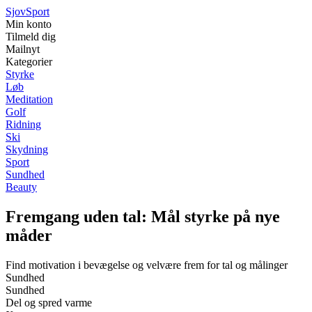
Sjov
Sport
Min konto
Tilmeld dig
Mailnyt
Kategorier
Styrke
Løb
Meditation
Golf
Ridning
Ski
Skydning
Sport
Sundhed
Beauty
Fremgang uden tal: Mål styrke på nye
måder
Find motivation i bevægelse og velvære frem for tal og målinger
Sundhed
Sundhed
Del og spred varme