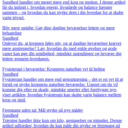
Sundhed handler om meget mere end kost og motion. I denne artikel
får du indsigt i, hvordan energi, livsglæde og balance hænger
sammen – og hvordan du kan styrke dem i din hverdag for at skabe
varig trivsel.
Bliv mere smidig: Gør dine daglige bevægelser lettere og mere
behagelige
Sundhed
Oplever du, at kroppen føles stiv, og at daglige bevægelser kræver
mere anstrengelse? Lær, hvordan du med enkle øvelser og gode
vaner kan øge din smidighed, mindske spændinger og bevæge dig
lettere gennem hverdagen.
Fysioterapi i bevægelse: Kroppens naturlige vej til heling
Sundhed
Fysioterapi handler om mere end genoptræning – det er en vej til at
forstå og styrke kroppens naturlige bevægelse. Uanset om du vil
komme dig efter en skade, mindske smerter eller forebygge nye,
viser artiklen, hvordan fysioterapi kan skabe varig balance mellem
krop og sind.
Fremgang uden tal: Mål styrke på nye måder
Sundhed
Træning handler ikke kun om kilo, gentagelser og minutter. Denne
artikel udforsker, hvordan du kan måle din styrke og fremgang på