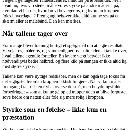
vægten, gentagelser i fitnesscentret, minutter på løbebåndet. Men
hvad nu, hvis vi i stedet målte vores styrke på andre måder – på,
hvordan vi har det, hvordan vi bevæger os, og hvordan kroppen
føles i hverdagen? Fremgang behøver ikke altid kunne ses på en
skærm eller et målebånd. Den kan mærkes.
Når tallene tager over
For mange bliver træning hurtigt et spørgsmål om at jagte resultater.
Vi vejer os, måler os, og sammenligner os – ofte uden at tænke over,
hvad tallene egentlig fortæller. En lavere vægt betyder ikke
nødvendigvis bedre helbred, og flere kilo på stangen er ikke altid lig
med større styrke.
Tallene kan være nyttige redskaber, men de kan også tage fokus fra
det vigtigste: hvordan kroppen faktisk fungerer. Når vi kun måler
fremgang i tal, risikerer vi at overse de små, men betydningsfulde
forbedringer – som at kunne gå op ad trapper uden at blive forpustet,
sove bedre om natten eller føle sig mere rolig i kroppen.
Styrke som en følelse – ikke kun en
præstation
Styrke handler ikke kun om muskler. Det handler også om stabilitet,