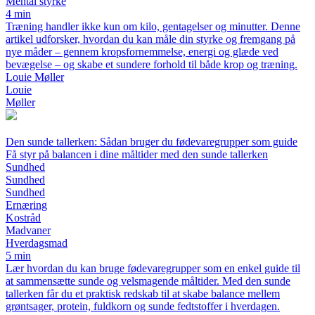
Mental styrke
4 min
Træning handler ikke kun om kilo, gentagelser og minutter. Denne
artikel udforsker, hvordan du kan måle din styrke og fremgang på
nye måder – gennem kropsfornemmelse, energi og glæde ved
bevægelse – og skabe et sundere forhold til både krop og træning.
Louie Møller
Louie
Møller
Den sunde tallerken: Sådan bruger du fødevaregrupper som guide
Få styr på balancen i dine måltider med den sunde tallerken
Sundhed
Sundhed
Sundhed
Ernæring
Kostråd
Madvaner
Hverdagsmad
5 min
Lær hvordan du kan bruge fødevaregrupper som en enkel guide til
at sammensætte sunde og velsmagende måltider. Med den sunde
tallerken får du et praktisk redskab til at skabe balance mellem
grøntsager, protein, fuldkorn og sunde fedtstoffer i hverdagen.