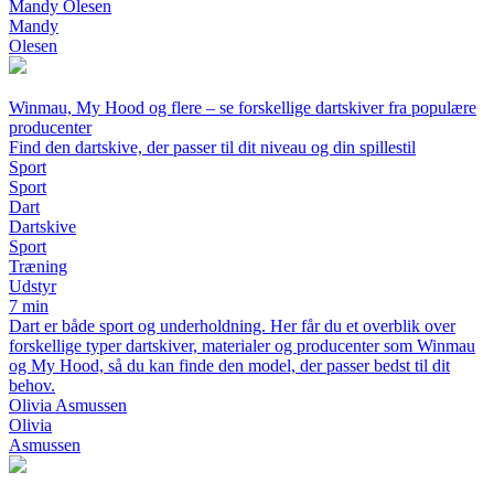
Mandy Olesen
Mandy
Olesen
Winmau, My Hood og flere – se forskellige dartskiver fra populære
producenter
Find den dartskive, der passer til dit niveau og din spillestil
Sport
Sport
Dart
Dartskive
Sport
Træning
Udstyr
7 min
Dart er både sport og underholdning. Her får du et overblik over
forskellige typer dartskiver, materialer og producenter som Winmau
og My Hood, så du kan finde den model, der passer bedst til dit
behov.
Olivia Asmussen
Olivia
Asmussen