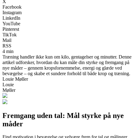
X
Facebook
Instagram
LinkedIn
YouTube
Pinterest
TikTok
Mail
RSS
4 min
Træning handler ikke kun om kilo, gentagelser og minutter. Denne
artikel udforsker, hvordan du kan måle din styrke og fremgang på
nye måder – gennem kropsfornemmelse, energi og glæde ved
bevægelse – og skabe et sundere forhold til både krop og træning.
Louie Møller
Louie
Møller
Fremgang uden tal: Mål styrke på nye
måder
Find motivation i bevægelse og velvære frem for tal og målinger