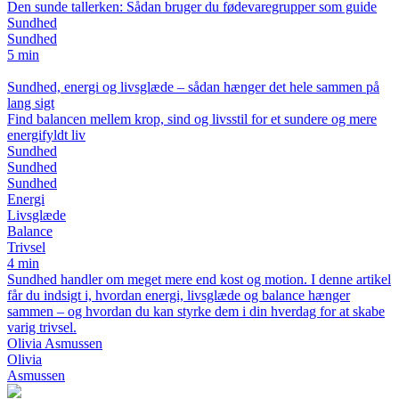
Den sunde tallerken: Sådan bruger du fødevaregrupper som guide
Sundhed
Sundhed
5 min
Sundhed, energi og livsglæde – sådan hænger det hele sammen på
lang sigt
Find balancen mellem krop, sind og livsstil for et sundere og mere
energifyldt liv
Sundhed
Sundhed
Sundhed
Energi
Livsglæde
Balance
Trivsel
4 min
Sundhed handler om meget mere end kost og motion. I denne artikel
får du indsigt i, hvordan energi, livsglæde og balance hænger
sammen – og hvordan du kan styrke dem i din hverdag for at skabe
varig trivsel.
Olivia Asmussen
Olivia
Asmussen